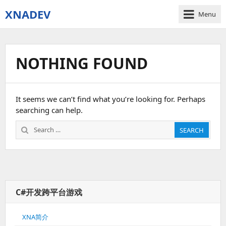
XNADEV
Menu
NOTHING FOUND
It seems we can’t find what you’re looking for. Perhaps
searching can help.
Search
SEARCH
for:
C#开发跨平台游戏
XNA简介