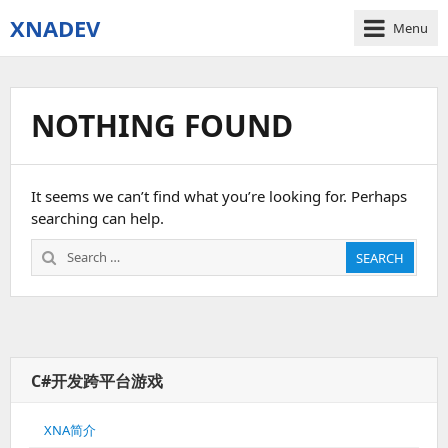
XNADEV
Menu
NOTHING FOUND
It seems we can’t find what you’re looking for. Perhaps
searching can help.
Search
SEARCH
for:
C#开发跨平台游戏
XNA简介