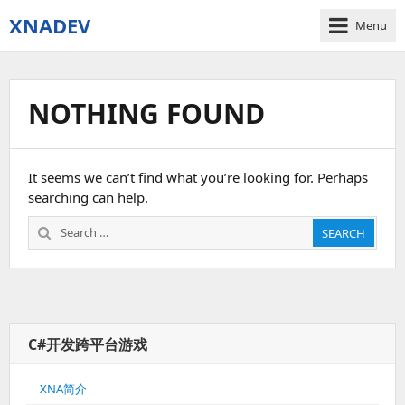
XNADEV
Menu
NOTHING FOUND
It seems we can’t find what you’re looking for. Perhaps
searching can help.
Search
SEARCH
for:
C#开发跨平台游戏
XNA简介