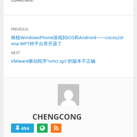
文
PREVIOUS
章
Previous
移植WindowsPhone游戏到iOS和Android——cocos2d-
导
xna WP7跨平台库开源了
post:
航
NEXT
Next
VMware驱动程序”vmci.sys”的版本不正确
post:
CHENGCONG
494