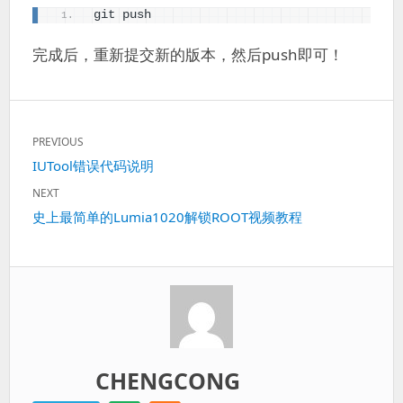
git push
完成后，重新提交新的版本，然后push即可！
文
PREVIOUS
章
Previous
IUTool错误代码说明
导
post:
航
NEXT
Next
史上最简单的Lumia1020解锁ROOT视频教程
post:
CHENGCONG