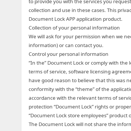
to provide you with the services you reques
collection and use in these cases. This priva
Document Lock APP application product.
Collection of your personal information
We will ask for your permission when we nee
information) or can contact you.
Control your personal information
“In the” Document Lock or comply with the 
terms of service, software licensing agreeme
have good reason to believe that this was nec
conformity with the “theme” of the applicatio
accordance with the relevant terms of servi
protection “Document Lock” rights or proper
“Document Lock store employees” product or 
The Document Lock will not share the inform