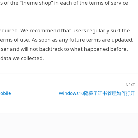
 of the “theme shop” in each of the terms of service
equired. We recommend that users regularly surf the
n terms of use. As soon as any future terms are updated,
e user and will not backtrack to what happened before,
data we collected.
NEXT
bile
Next
Windows10隐藏了证书管理如何打开
post: