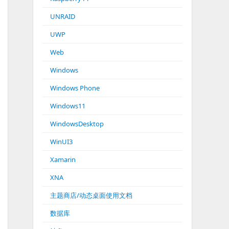
UNRAID
UWP
Web
Windows
Windows Phone
Windows11
WindowsDesktop
WinUI3
Xamarin
XNA
主题商店/动态桌面使用文档
数据库