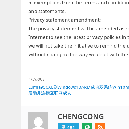
6. exemptions from the terms and conditions
and statements.
Privacy statement amendment:
The privacy statement will be amended as r
Internet to see the latest privacy policies i
we will not take the initiative to remind th
without changing the way we dealt with the 
文
PREVIOUS
章
Previous
Lumia950XL刷Windows10ARM成功双系统Win10mo
导
启动并连接互联网成功
post:
航
CHENGCONG
494