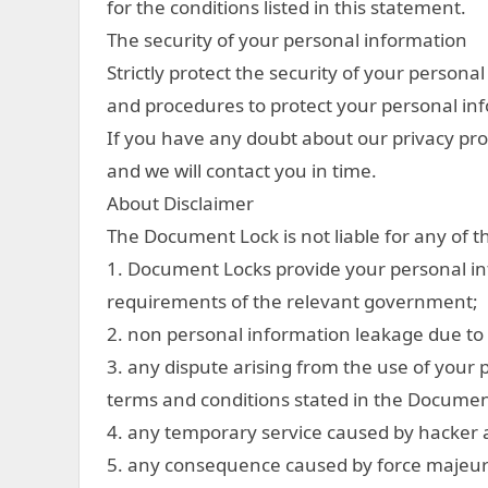
for the conditions listed in this statement.
The security of your personal information
Strictly protect the security of your persona
and procedures to protect your personal inf
If you have any doubt about our privacy pr
and we will contact you in time.
About Disclaimer
The Document Lock is not liable for any of t
1. Document Locks provide your personal in
requirements of the relevant government;
2. non personal information leakage due t
3. any dispute arising from the use of your
terms and conditions stated in the Documen
4. any temporary service caused by hacker 
5. any consequence caused by force majeur