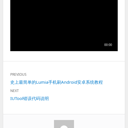
文
PREVIOUS
章
Previous
史上最简单的Lumia手机刷Android安卓系统教程
导
post:
航
NEXT
Next
IUTool错误代码说明
post: