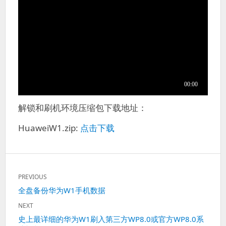
解锁和刷机环境压缩包下载地址：
HuaweiW1.zip:
点击下载
文
PREVIOUS
章
Previous
全盘备份华为W1手机数据
导
post:
航
NEXT
Next
史上最详细的华为W1刷入第三方WP8.0或官方WP8.0系