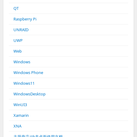
QT
Raspberry Pi
UNRAID
UWP
Web
Windows
Windows Phone
Windows11
WindowsDesktop
WinUI3
Xamarin
XNA
主题商店/动态桌面使用文档