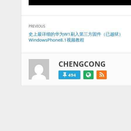
文
PREVIOUS
章
Previous
史上最详细的华为W1刷入第三方固件（已越狱）
导
WindowsPhone8.1视频教程
post:
航
CHENGCONG
494