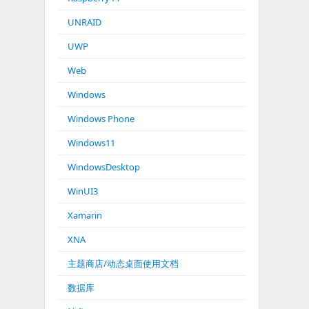
UNRAID
UWP
Web
Windows
Windows Phone
Windows11
WindowsDesktop
WinUI3
Xamarin
XNA
主题商店/动态桌面使用文档
数据库