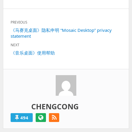
文
PREVIOUS
章
Previous
《马赛克桌面》隐私申明 “Mosaic Desktop” privacy
导
statement
post:
航
NEXT
Next
《音乐桌面》使用帮助
post:
CHENGCONG
494