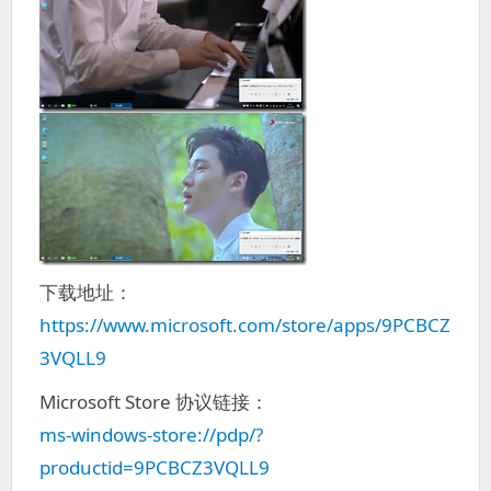
下载地址：
https://www.microsoft.com/store/apps/9PCBCZ
3VQLL9
Microsoft Store 协议链接：
ms-windows-store://pdp/?
productid=9PCBCZ3VQLL9