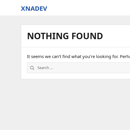
XNADEV
NOTHING FOUND
It seems we can’t find what you’re looking for. Per
Search
for: