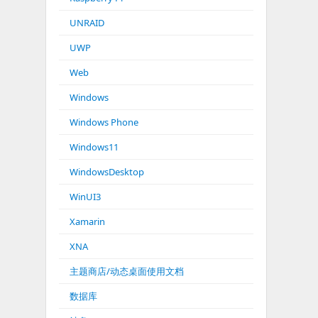
UNRAID
UWP
Web
Windows
Windows Phone
Windows11
WindowsDesktop
WinUI3
Xamarin
XNA
主题商店/动态桌面使用文档
数据库