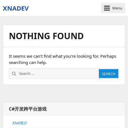
XNADEV
Menu
NOTHING FOUND
It seems we can’t find what you’re looking for. Perhaps
searching can help.
Search
SEARCH
for:
C#开发跨平台游戏
XNA简介