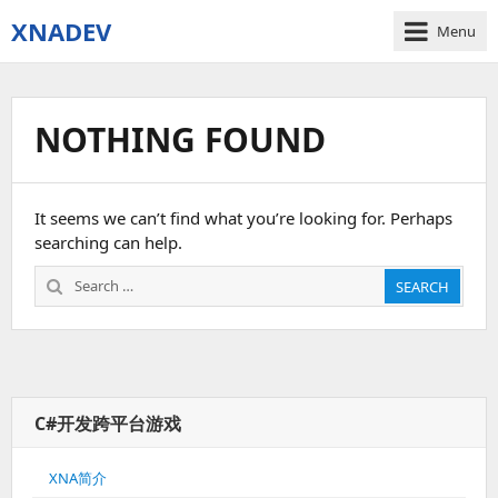
XNADEV
Menu
NOTHING FOUND
It seems we can’t find what you’re looking for. Perhaps
searching can help.
Search
SEARCH
for:
C#开发跨平台游戏
XNA简介