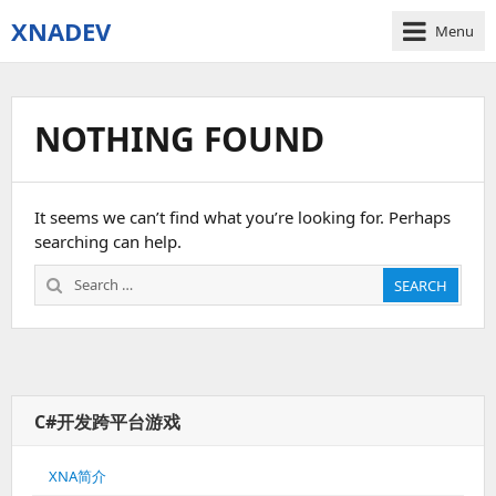
XNADEV
Menu
NOTHING FOUND
It seems we can’t find what you’re looking for. Perhaps
searching can help.
Search
SEARCH
for:
C#开发跨平台游戏
XNA简介