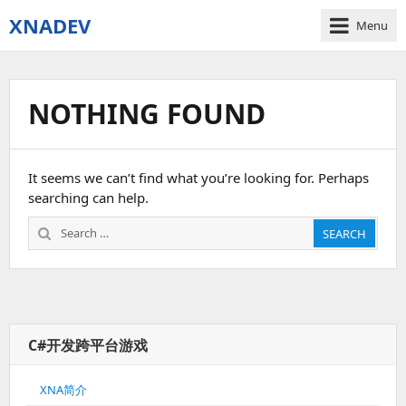
XNADEV
Menu
NOTHING FOUND
It seems we can’t find what you’re looking for. Perhaps
searching can help.
Search
SEARCH
for:
C#开发跨平台游戏
XNA简介