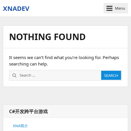
XNADEV
Menu
NOTHING FOUND
It seems we can’t find what you’re looking for. Perhaps
searching can help.
Search
SEARCH
for:
C#开发跨平台游戏
XNA简介