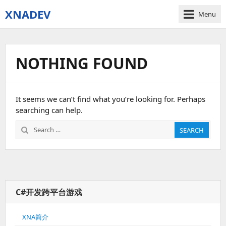
XNADEV
Menu
NOTHING FOUND
It seems we can’t find what you’re looking for. Perhaps
searching can help.
Search
SEARCH
for:
C#开发跨平台游戏
XNA简介