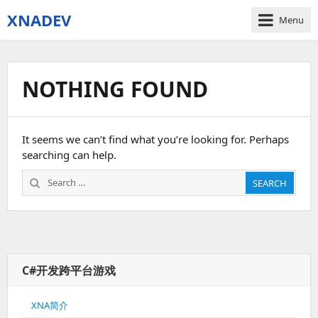
XNADEV
Menu
NOTHING FOUND
It seems we can’t find what you’re looking for. Perhaps
searching can help.
Search
SEARCH
for:
C#开发跨平台游戏
XNA简介