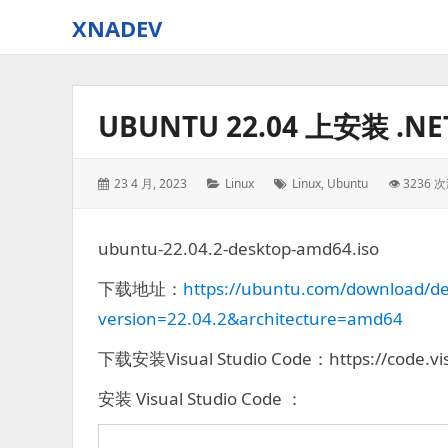
XNADEV
UBUNTU 22.04 上安装 .NE
Posted
Categories:
Tags:
23 4 月, 2023
Linux
Linux
,
Ubuntu
👁 3236 
on:
ubuntu-22.04.2-desktop-amd64.iso
下载地址：
https://ubuntu.com/download/de
version=22.04.2&architecture=amd64
下载安装Visual Studio Code：https://code.vis
安装 Visual Studio Code ：