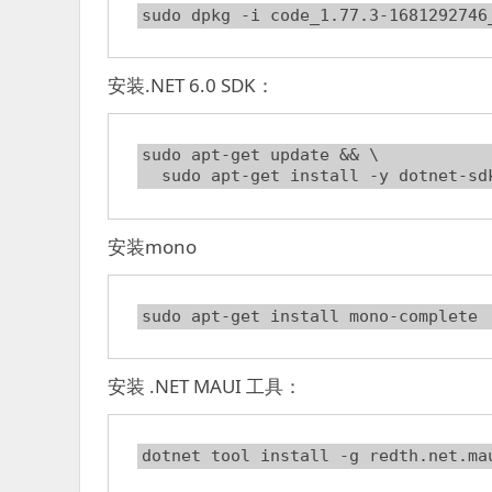
sudo dpkg -i code_1.77.3-1681292746
安装.NET 6.0 SDK：
sudo apt-get update && \

  sudo apt-get install -y dotnet-sd
安装mono
sudo apt-get install mono-complete
安装 .NET MAUI 工具：