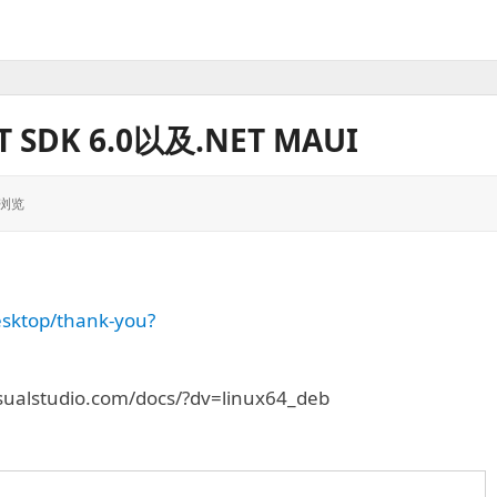
T SDK 6.0以及.NET MAUI
次浏览
sktop/thank-you?
ualstudio.com/docs/?dv=linux64_deb