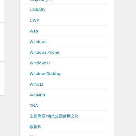
UNRAID
UWP
Web
Windows
Windows Phone
Windows11
WindowsDesktop
WinUI3
Xamarin
XNA
主题商店/动态桌面使用文档
数据库