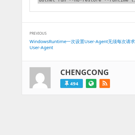
文
PREVIOUS
章
Previous
WindowsRuntime一次设置User-Agent无须每次请
导
User-Agent
post:
航
CHENGCONG
494