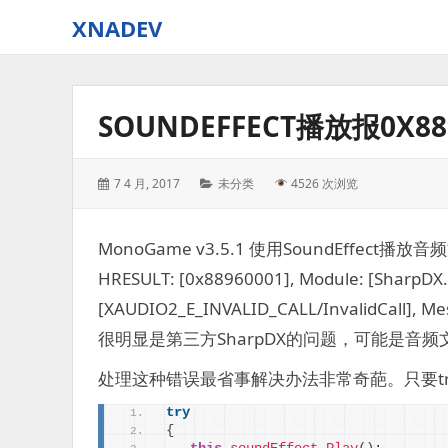
XNADEV
SOUNDEFFECT播放报0X88
Posted
Categories:
7 4 月, 2017
未分类
4526 次浏览
on:
MonoGame v3.5.1 使用SoundEffect
HRESULT: [0x88960001], Module: [SharpDX.
[XAUDIO2_E_INVALID_CALL/InvalidCall], M
很明显是第三方SharpDX的问题，可能是音
处理这种错误最省事解决办法非常奇葩。只要try
try
{