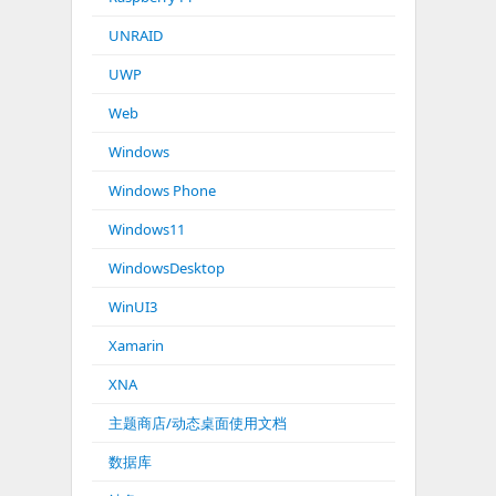
UNRAID
UWP
Web
Windows
Windows Phone
Windows11
WindowsDesktop
WinUI3
Xamarin
XNA
主题商店/动态桌面使用文档
数据库