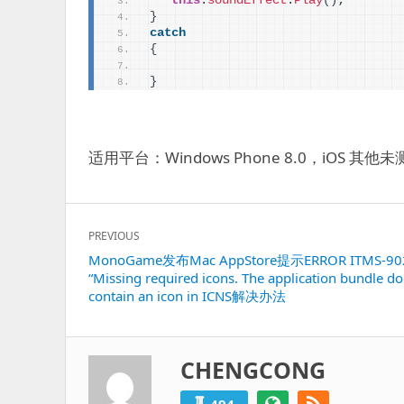
this
.
soundEffect
.
Play
()
;
}
catch
{
}
适用平台：Windows Phone 8.0，iOS 其他
文
PREVIOUS
章
Previous
MonoGame发布Mac AppStore提示ERROR ITMS-90
导
“Missing required icons. The application bundle do
post:
航
contain an icon in ICNS解决办法
CHENGCONG